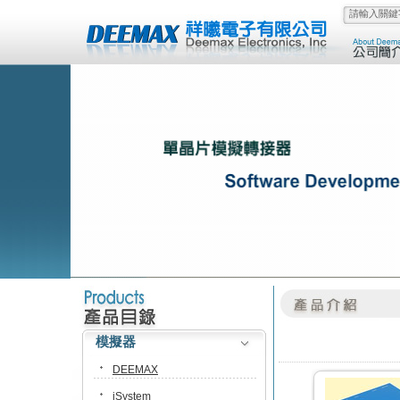
模擬器
DEEMAX
iSystem